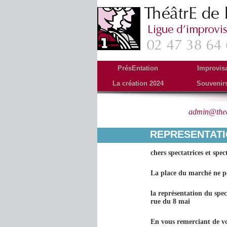
PrésEntation
Improvis
La création 2024
Souvenir
Tourné
admin@thea
Archives de l’auteur :
REPRESENTAT
chers spectatrices et spe
La place du marché ne p
la représentation du spec
rue du 8 mai
En vous remerciant de 