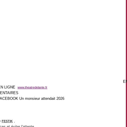
E
EN LIGNE
www.theatredelante.fr
ENTAIRES
EBOOK Un monsieur attendait 2026
ne
,
FESTIK
ces et éviter l'attente.