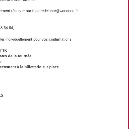
lement réserver sur theatredelante@wanadoo.fr
38 64 64,
er individuellement pour vos confirmations
ESTIK
dates de la tournée
ur.
ctement à la billetterie sur place
ES