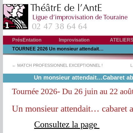
PrésEntation
Improvisation
ATELIER
La création 2024
TOURNEE 2026 Un monsieur attendait…
Souvenirs des
Histoire
Cabaret absurde
Tournées
←
MATCH PROFESSIONNEL EXCEPTIONNEL !
L
Un monsieur attendait…Cabaret a
Tournée 2026- Du 26 juin au 22 aoû
Un monsieur attendait… cabaret 
Consultez la page