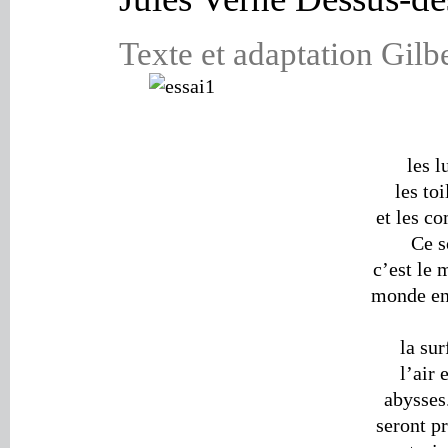
Texte et adaptation Gilbe
les l
les toi
et les c
Ce s
c’est le
monde enti
la sur
l’air 
abysses
seront p