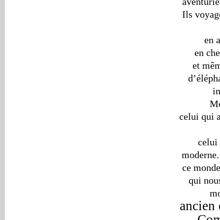
aventurie
Ils voyag
en 
en che
et mêm
d’élépha
i
Mo
celui qui 
celui
moderne.
ce monde 
qui nou
mo
ancien 
Com