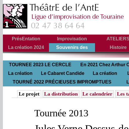
PrésEntation
Improvisation
ATELIER
La création 2024
Souvenirs des
Histoire
Tournées
←
Jean Louis Dumont chante..Rue Ficatier
Pour JUL
TOURNEE 2023 LE CERCLE
En 2021 Chez Arthur 
La création
DE CRAIE
Le Cabaret Candide
La création
retrou
EN TOURNEE JULES VERNE DES
TOURNÉ 2022 PRÉCIEUSES IMPROMPTUES
2016
2016
2011
L
d’après MOLIÈRE
Le projet
La distribution
Le calendrier
Les t
Tournée 2013
Jules Verne Dessus-de