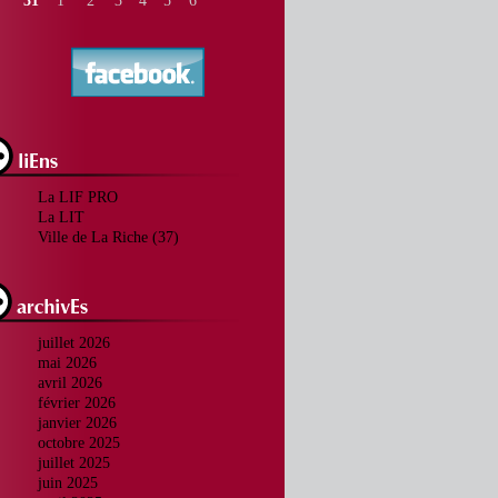
31
1
2
3
4
5
6
La LIF PRO
La LIT
Ville de La Riche (37)
juillet 2026
mai 2026
avril 2026
février 2026
janvier 2026
octobre 2025
juillet 2025
juin 2025