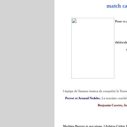
match ca
Pour ce 
théâtral
l équipe de Saumur tentera de conquérir la Tou
Perrot et Arnaud Nedelec
.
La touraine coaché
Benjamin Carette, A
Mathieu Burgot et son piano, l Arbitre Cédric 