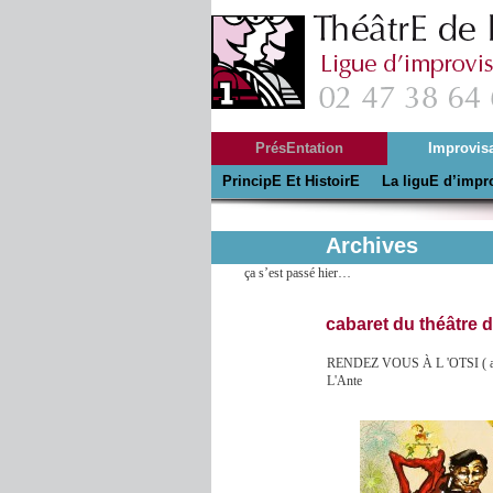
PrésEntation
Improvis
PrincipE Et HistoirE
La création 2024
La liguE d’impr
Souvenir
Tourné
Archives
ça s’est passé hier…
cabaret du théâtre d
RENDEZ VOUS À L 'OTSI ( a
L'Ante