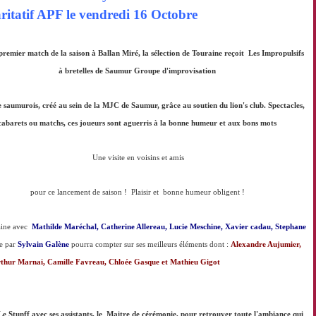
ritatif APF le vendredi 16 Octobre
premier match de la saison à Ballan Miré, la sélection de Touraine reçoit Les Impropulsifs
à bretelles de Saumur Groupe d'improvisation
e saumurois, créé au sein de la MJC de Saumur, grâce au soutien du lion's club. Spectacles,
cabarets ou matchs, ces joueurs sont aguerris à la bonne humeur et aux bons mots
Une visite en voisins et amis
pour ce lancement de saison ! Plaisir et bonne humeur obligent !
raine avec
Mathilde Maréchal, Catherine Allereau, Lucie Meschine, Xavier cadau, Stephane
e par
Sylvain Galène
pourra compter sur ses meilleurs éléments dont :
Alexandre Aujumier,
rthur Marnai, Camille Favreau, Chloée Gasque et Mathieu Gigot
Le Stunff avec ses assistants, le Maitre de cérémonie, pour retrouver toute l'ambiance qui