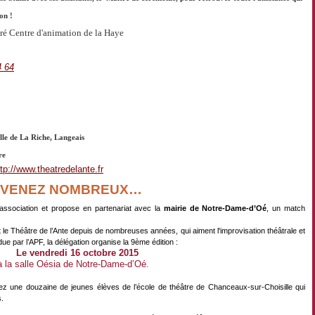
on !
é Centre d'animation de la Haye
4 64
lle de La Riche, Langeais
re
ttp://www.theatredelante.fr
F VENEZ NOMBREUX…
'association et propose en partenariat avec la
mairie de Notre-Dame-d’Oé
, un match
 le Théâtre de l’Ante depuis de nombreuses années, qui aiment l'improvisation théâtrale et
e par l’APF, la délégation organise la 9ème édition :
Le vendredi 16 octobre 2015
à la salle Oésia de Notre-Dame-d’Oé.
ez une douzaine de jeunes élèves de l’école de théâtre de Chanceaux-sur-Choisille qui
s.