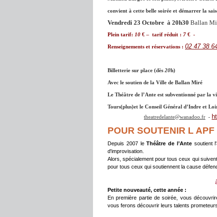
convient à cette belle soirée et démarrer la sais
Vendredi 23 Octobre à 20h30
Ballan Mir
Plein tarif:
10
€ – tarif réduit :
7
€ -
02 47 38 6
Renseignements et réservations :
Billetterie sur place (dès
20
h)
Avec le soutien de la Ville de Ballan Miré
Le Théâtre de l’Ante est subventionné par la vi
Tours(plus)et le Conseil Général d’Indre et Loi
h
theatredelante@wanadoo.fr
-
POUR SOUTENIR L AP
Depuis 2007 le
Théâtre de l’Ante
soutient l
d'improvisation.
Alors, spécialement pour tous ceux qui suivent
pour tous ceux qui soutiennent la cause défendu
Petite nouveauté, cette année :
En première partie de soirée, vous découvrir
vous ferons découvrir leurs talents prometeur