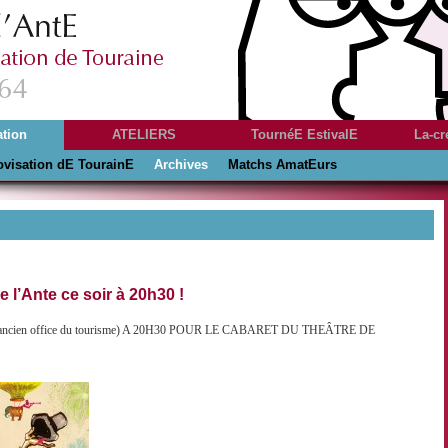
ation
ATELIERS
TournéE EstivalE
La-cr
ovisation dE TourainE
s des
Histoire
Archives
Matchs AmatEurs
es
e l’Ante ce soir à 20h30 !
ncien office du tourisme) A 20H30 POUR LE CABARET DU THEÂTRE DE