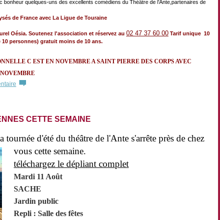
ec bonheur quelques-uns des excellents comédiens du Théâtre de l’Ante,
partenaires de
alysés de France avec La Ligue de Touraine
02 47 37 60 00
urel Oésia. Soutenez l'association et réservez au
Tarif unique 10
 10 personnes) gratuit moins de 10 ans.
NNELLE C EST EN NOVEMBRE A SAINT PIERRE DES CORPS AVEC
4 NOVEMBRE
ntaire
ENNES CETTE SEMAINE
tournée d'été du théâtre de l'Ante s'arrête près de ch
ez
vous cette semaine.
téléchargez le dépliant complet
Mardi 11 Août
SACHE
Jardin public
Repli : Salle des fêtes