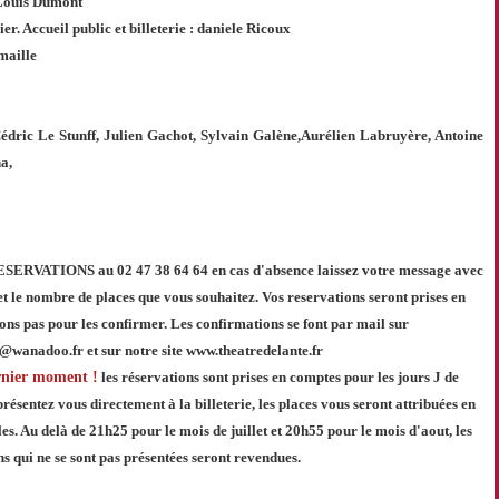
-Louis Dumont
r. Accueil public et billeterie : daniele Ricoux
maille
édric Le Stunff, Julien Gachot, Sylvain Galène,Aurélien Labruyère, Antoine
a,
TIONS au 02 47 38 64 64 en cas d'absence laissez votre message avec
et le nombre de places que vous souhaitez. Vos reservations seront prises en
ns pas pour les confirmer. Les confirmations se font par mail sur
@wanadoo.fr et sur notre site www.theatredelante.fr
ernier moment !
les réservations sont prises en comptes pour les jours J de
ésentez vous directement à la billeterie, les places vous seront attribuées en
les. Au delà de 21h25 pour le mois de juillet et 20h55 pour le mois d'aout, les
s qui ne se sont pas présentées seront revendues.