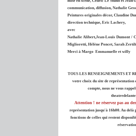
mise en scène, Cédric Le Stunff et Jean
communication, diffusion, Nathalie Gessie
Peintures originales décor, Claudine Du
direction technique, Eric Lachery,
avec
Nathalie Alibert,Jean-Louis Dumont / C
Miglioretti, Hélène Poncet, Sarah Zertih
Merci à Margo Emmanuelle et willy
TOUS LES RENSEIGNEMENTS ET RESERVA
votre choix du site de représentation 
compte, nous ne vous rappelo
theatredelante
Attention ! ne réservez pas au d
représentation jusqu'à 16h00. Au delà pr
fonctions de celles qui restent disponib
réservation