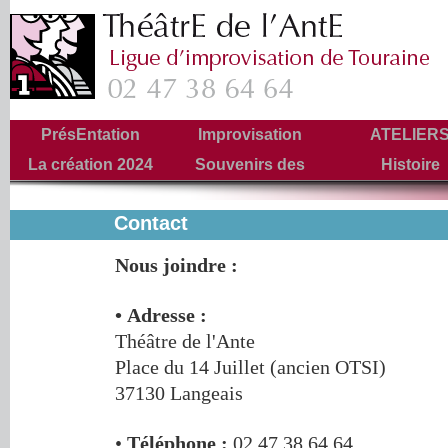
PrésEntation
Improvisation
ATELIER
La création 2024
Souvenirs des
Histoire
Tournées
Contact
Nous joindre :
• Adresse :
Théâtre de l'Ante
Place du 14 Juillet (ancien OTSI)
37130 Langeais
•
Téléphone :
02 47 38 64 64