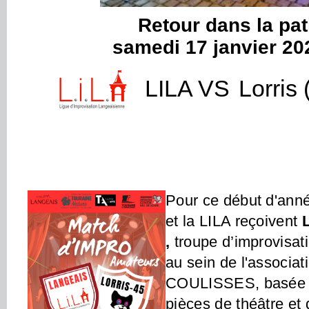
Retour dans la pat
samedi 17 janvier 20
LILA VS
Lorris 
Pour ce début d'anné
et la LILA reçoivent
,
troupe d’improvisati
au sein
de l'associa
COULISSES, basée à 
pièces de théâtre et