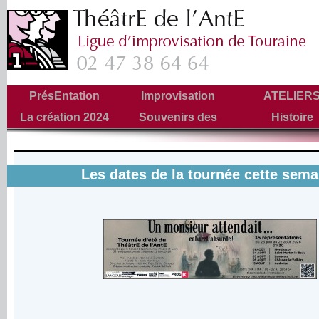
PrésEntation
Improvisation
ATELIER
La création 2024
Souvenirs des
Histoire
Tournées
Les dates de la tournée cette sema