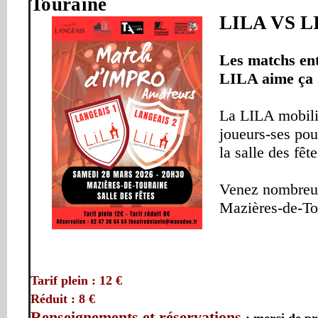
Touraine
LILA VS 
Les matchs ent
LILA aime ça 
La LILA mobilis
joueurs-ses pou
la salle des fê
Venez nombreux
Mazières-de-To
Tarif plein : 12 €
Réduit : 8 €
Renseignements et
réservations