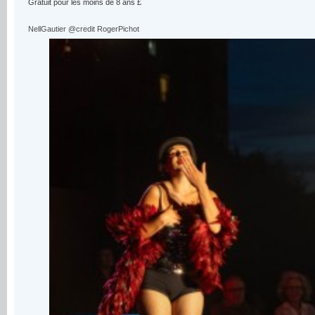
Gratuit pour les moins de 8 ans £
NellGautier @credit RogerPichot