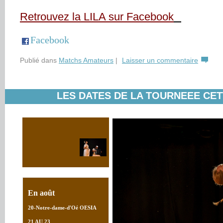
Retrouvez la LILA sur Facebook
Facebook
Publié dans
Matchs Amateurs
|
Laisser un commentaire
LES DATES DE LA TOURNEEE CE
En août
20-Notre-dame-d'Oé OESIA
21 AU 23