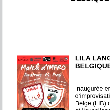
LILA LANG
BELGIQU
Inaugurée e
d’improvisat
Belge (LIB) c