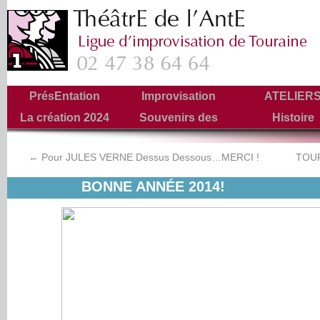
PrésEntation
Improvisation
ATELIER
La création 2024
Souvenirs des
Histoire
Tournées
←
Pour JULES VERNE Dessus Dessous…MERCI !
TOUR
BONNE ANNÉE 2014!