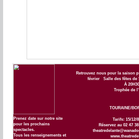
R
etrouvez nous pour la saison p
février Salle des fêtes de
À 20H3
Trophée de l
TOURAINE/BO
Prenez date sur notre site
Tarifs: 15/12/
pour les prochains
Réservez au 02 47 38
spectacles.
theatredelante@wanadoo.
Tous les renseignements et
www.theatredel