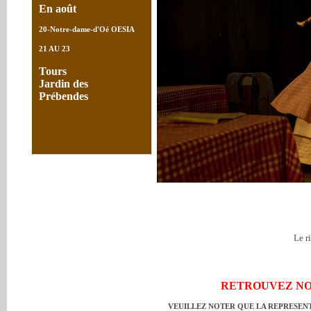
En août
20-Notre-dame-d'Oé OESIA
21 AU 23
Tours
Jardin des
Prébendes
@rog
Le r
RETROUVEZ NO
VEUILLEZ NOTER QUE LA REPRESEN