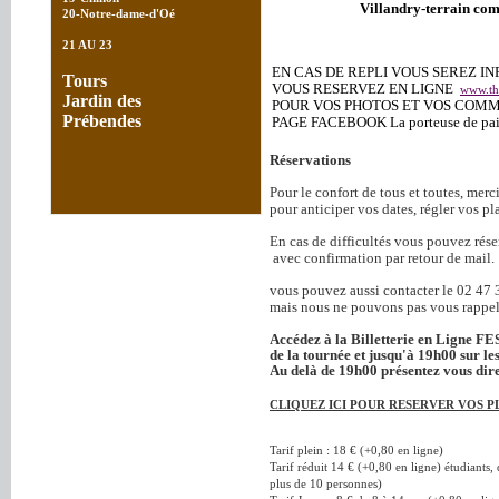
Villandry-terrain com
20-Notre-dame-d'Oé
21 AU 23
EN CAS DE REPLI VOUS SEREZ IN
Tours
VOUS RESERVEZ EN LIGNE
www.the
Jardin des
POUR VOS PHOTOS ET VOS COM
Prébendes
PAGE FACEBOOK La porteuse de pa
Réservations
Pour le confort de tous et toutes, merci
pour anticiper vos dates, régler vos pla
En cas de difficultés vous pouvez rése
avec confirmation par retour de mail.
vous pouvez aussi contacter le 02 47 3
mais nous ne pouvons pas vous rappel
Accédez à la Billetterie en Ligne 
de la tournée et jusqu'à 19h00 sur le
Au delà de 19h00 présentez vous direc
CLIQUEZ ICI POUR RESERVER VOS P
Tarif plein : 18 € (+0,80 en ligne)
Tarif réduit 14 € (+0,80 en ligne) étudiant
plus de 10 personnes)