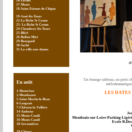
16-Loches
17-Monts
18-Saint-Etienne-de-Chigny
19-Jouè-lès-Tours
22-La Riche St Cosme
23- La R
iche St Cosme
24-Chambray-lès-Tours
25-Bléré
26-Ballan-Miré
29-Bourgueil
30-Saché
31-La-ville-aux-dames
@r
Un étrange tableau, un petit c
En août
mélodramatique 
1-Montrésor
LES DATES
2-Montbazon
5-Saint-Martin-le-Beau
6-Langeais
7-Château-la-Vallière
14-Amboise
Jeu
15-Monts Candé
Montlouis-sur-Loire-Parking Ligéri
16-Monts Candé
Ecole R.Des
18-Savonnières
19-Chinon