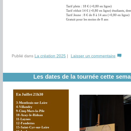
Tarif plein : 18 € (+0,80 en ligne)
Tarif réduit 14 € (+0,80 en ligne) étudiants, 
Tarif Jeune : 8 € de 8 à 14 ans (+0,80 en ligne)
Gratuit pour les moins de 8 ans
Publié dans
La création 2025
|
Laisser un commentaire
Les dates de la tournée cette sema
En Juillet 21h30
3-Montlouis-sur-Loire
4-Villandry
9-Cinq-Mars-la-Pile
10-Azay-le-Rideau
11-Luynes
12-Fondettes
15-Saint-Cyr-sur-Loire