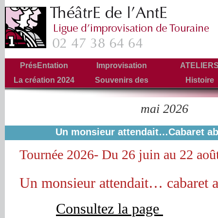
PrésEntation
Improvisation
ATELIER
La création 2024
Souvenirs des
Histoire
Tournées
mai 2026
Archives mensuelles :
Un monsieur attendait…Cabaret a
Tournée 2026- Du 26 juin au 22 aoû
Un monsieur attendait… cabaret 
Consultez la page