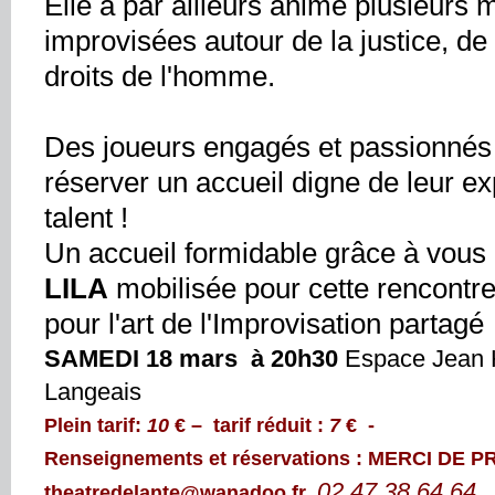
Elle a par ailleurs animé plusieurs 
improvisées autour de la justice, de
droits de l'homme.
Des joueurs engagés et passionnés
réserver un accueil digne de leur ex
talent !
Un accueil formidable grâce à vous 
LILA
mobilisée pour cette rencontre
pour l'art de l'Improvisation partagé
SAMEDI 18 mars à 20h30
Espace Jean 
Langeais
Plein tarif:
10
€ – tarif réduit :
7
€ -
Renseignements et réservations : MERCI DE P
02 47 38 64 64
theatredelante@wanadoo.fr