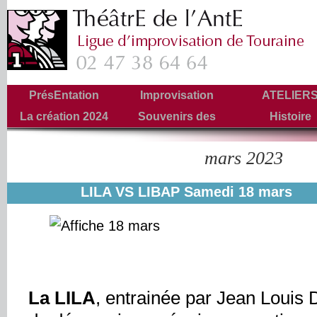
PrésEntation
Improvisation
ATELIER
La création 2024
Souvenirs des
Histoire
Tournées
mars 2023
Archives mensuelles :
LILA VS LIBAP Samedi 18 mars
La LILA
, entrainée par Jean Louis