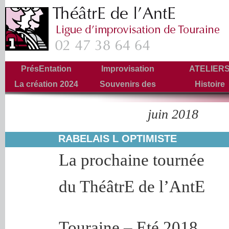
PrésEntation
Improvisation
ATELIER
La création 2024
Souvenirs des
Histoire
Tournées
juin 2018
Archives mensuelles :
RABELAIS L OPTIMISTE
La prochaine tournée
du ThéâtrE de l’AntE
Touraine – Eté 2018