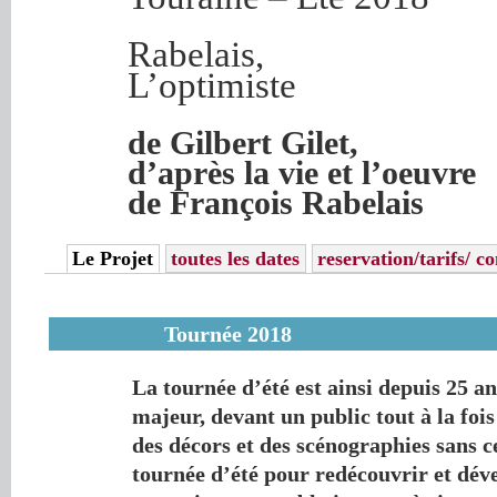
Rabelais,
L’optimiste
de Gilbert Gilet,
d’après la vie et l’oeuvre
de François Rabelais
Le Projet
toutes les dates
reservation/tarifs/ co
Tournée 2018
Rabelais, l’optimiste
La tournée d’été est ainsi depuis 25 a
Les trois dernières tournées d’été 
majeur, devant un public tout à la fois
rassemblé chacune entre 5000 et 60
des décors et des scénographies sans c
une moyenne de près de 200 specta
tournée d’été pour redécouvrir et déve