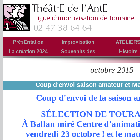
PrésEntation
Improvisation
ATELIER
La création 2024
Souvenirs des
Histoire
Tournées
octobre 2015
Archives mensuelles :
Coup d’envoi saison amateur et Mat
Coup d'envoi de la saison a
SÉLECTION DE TOURA
À Ballan miré Centre d'animati
vendredi 23 octobre ! et le mat