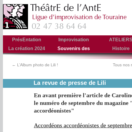
PrésEntation
Improvisation
ATELIER
La création 2024
Souvenirs des
Histoire
Tournées
←
L’Album photo de Lili !
Tous nos r
La revue de presse de Lili
En avant première l'article de Carol
le numéro de septembre du magazine 
accordéonistes"
Accordéons accordéonistes de septembre 