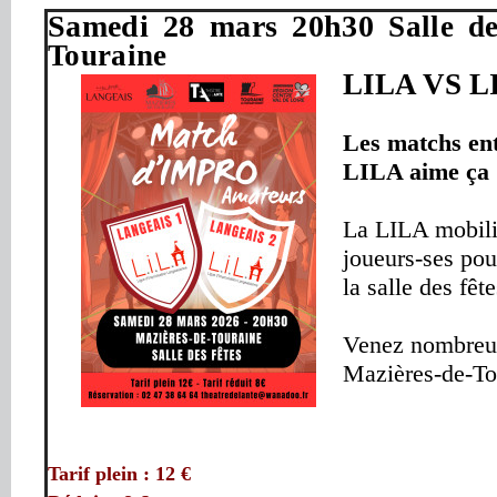
Samedi 28 mars 20h30 
Salle d
Touraine
LILA VS 
Les matchs ent
LILA aime ça 
La LILA mobilis
joueurs-ses pou
la salle des fê
Venez nombreux
Mazières-de-To
Tarif plein : 12 €