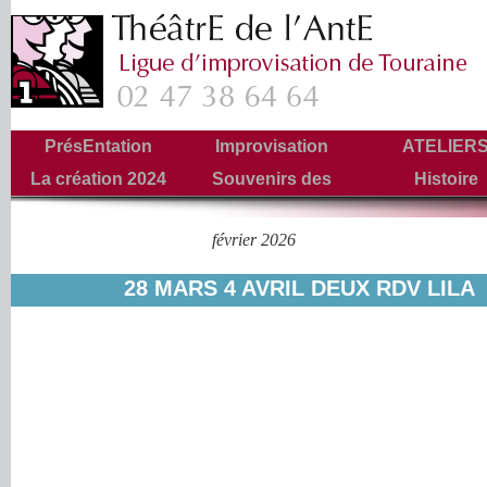
PrésEntation
Improvisation
ATELIER
La création 2024
Souvenirs des
Histoire
Tournées
février 2026
Archives mensuelles :
28 MARS 4 AVRIL DEUX RDV LILA