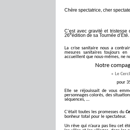
Chère spectatrice, cher spectate
C’est avec gravité et tristesse
e
26
édition de sa Tournée d’Été.
La crise sanitaire nous a contrai
mesures sanitaires toujours en 
accueillent que nous-mêmes, ne nou
Notre compagn
« Le Cerc
pour 35
Elle se réjouissait de vous
emme
personnages colorés, des situation
séquences, …
C’était toutes les promesses du
Ce
bonheur total pour le spectateur.
Un rêve qui n’aura pas lieu cet ét