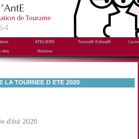
ation
ATELIERS
TournéE EstivalE
La-cr
s des
Histoire
es
 LA TOURNEE D ETE 2020
ée d'été 2020