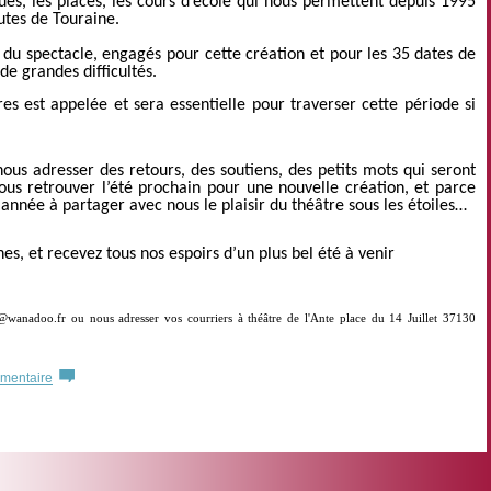
s rues, les places, les cours d’école qui nous permettent depuis 1995
outes de Touraine.
 du spectacle, engagés pour cette création et pour les 35 dates de
 de grandes difficultés.
res est appelée et sera essentielle pour traverser cette période si
nous adresser des retours, des soutiens, des petits mots qui seront
ous retrouver l’été prochain pour une nouvelle création, et parce
nnée à partager avec nous le plaisir du théâtre sous les étoiles…
es, et recevez tous nos espoirs d’un plus bel été à venir
wanadoo.fr ou nous adresser vos courriers à théâtre de l'Ante place du 14 Juillet 37130
mmentaire