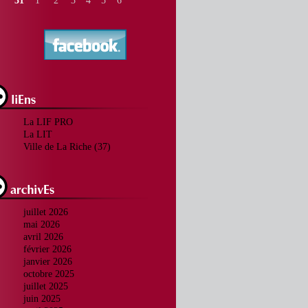
31
1
2
3
4
5
6
La LIF PRO
La LIT
Ville de La Riche (37)
juillet 2026
mai 2026
avril 2026
février 2026
janvier 2026
octobre 2025
juillet 2025
juin 2025