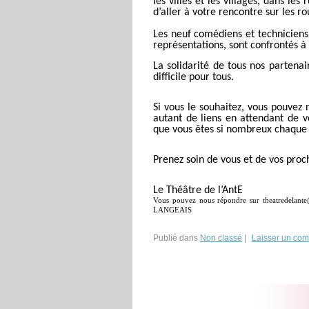
les villes et les villages, dans le
d’aller à votre rencontre sur les r
Les neuf comédiens et techniciens
représentations, sont
confront
és à
La solidarité de tous nos partenai
difficile pour tous.
Si vous le souhaitez, vous pouvez 
autant de liens en attendant de v
que vous êtes si nombreux chaque a
Prenez soin de vous et de vos proch
Le Théâtre de l’AntE
Vous pouvez nous répondre sur theatredelante@
LANGEAIS
Publié dans
Non classé
|
Laisser un co