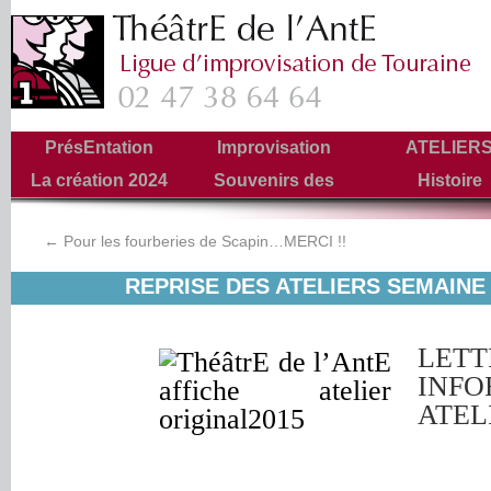
PrésEntation
Improvisation
ATELIER
La création 2024
Souvenirs des
Histoire
Tournées
←
Pour les fourberies de Scapin…MERCI !!
REPRISE DES ATELIERS SEMAINE
L
INFO
ATEL