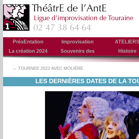
PrésEntation
Improvisation
ATELIER
La création 2024
Souvenirs des
Histoire
Tournées
←
TOURNEE 2022 AVEC MOLIÈRE
LES DERNIÈRES DATES DE LA T