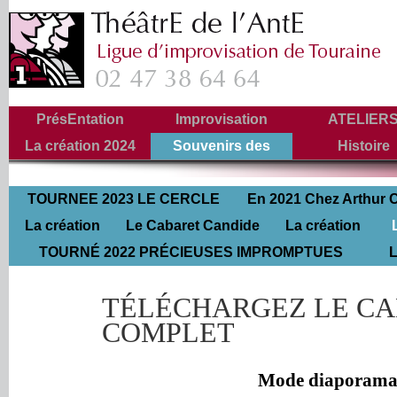
PrésEntation
Improvisation
ATELIER
La création 2024
Souvenirs des
Histoire
Tournées
←
Un songe d’une nuit d’été de William
Toutes les
TOURNEE 2023 LE CERCLE
En 2021 Chez Arthur 
Shakespeare
La création
DE CRAIE
Le Cabaret Candide
La création
retrou
NE MANQUEZ PAS « UN SONGE D’
TOURNÉ 2022 PRÉCIEUSES IMPROMPTUES
2016
2016
2011
L
d’après MOLIÈRE
TÉLÉCHARGEZ LE C
COMPLET
Mode diaporam